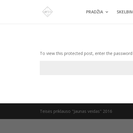
PRADŽIA
SKELBI
To view this protected post, enter the password
Teisės priklauso "Jaunas veidas" 2016