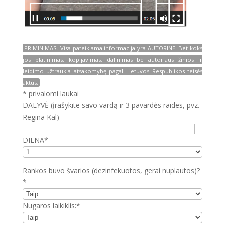
PRIMINIMAS. Visa pateikiama informacija yra AUTORINĖ. Bet koks
jos platinimas, kopijavimas, dalinimas be autoriaus žinios ir
leidimo užtraukia atsakomybę pagal Lietuvos Respublikos teisės
aktus.
* privalomi laukai
DALYVĖ (įrašykite savo vardą ir 3 pavardės raides, pvz.
Regina Kal)
DIENA*
Rankos buvo švarios (dezinfekuotos, gerai nuplautos)?
*
Nugaros laikiklis:*