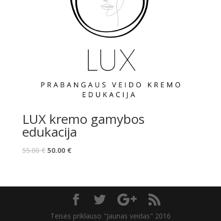
LUX kremo gamybos
edukacija
55.00
€
50.00
€
Teisės priklauso "Jaunas veidas" 2016