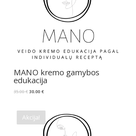
MANO kremo gamybos
edukacija
35.00
€
30.00
€
Akcija!