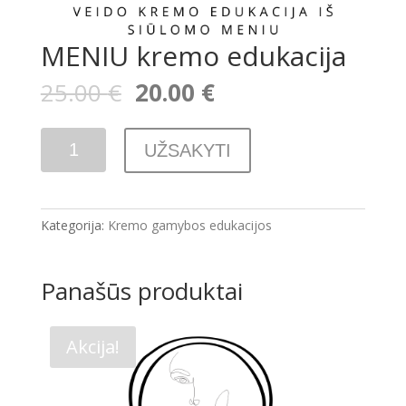
MENIU kremo edukacija
25.00
€
20.00
€
produkto
UŽSAKYTI
kiekis:
MENIU
kremo
edukacija
Kategorija:
Kremo gamybos edukacijos
Panašūs produktai
Akcija!