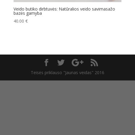
Veido butiko dirbtuvės: Natūralios veido savimasažo
bazės gamyba
40.00
€
Teisės priklauso "Jaunas veidas" 2016