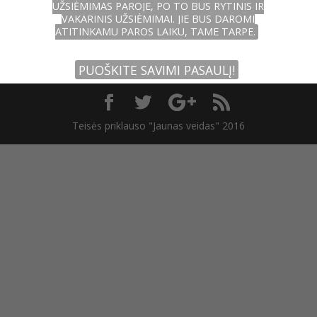
UŽSIĖMIMAS PAROJE, PO TO BUS RYTINIS IR
VAKARINIS UŽSIĖMIMAI. JIE BUS DAROMI
ATITINKAMU PAROS LAIKU, TAME TARPE.
PUOŠKITE SAVIMI PASAULĮ!
Teisės priklauso "Jaunas veidas" 2016