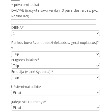
* privalomi laukai
DALYVĖ (įrašykite savo vardą ir 3 pavardės raides, pvz.
Regina Kal)
DIENA*
Rankos buvo švarios (dezinfekuotos, gerai nuplautos)?
*
Nugaros laikiklis:*
Emocija (vidinė šypsena):*
Užsiėmimai atlikti:*
Judėjo visi raumenys:*