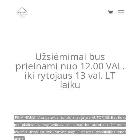
Užsiėmimai bus
prieinami nuo 12.00 VAL.
iki rytojaus 13 val. LT
laiku
PRIMINIMAS. Visa pateikiama informacija yra AUTORINĖ. Bet koks
jos platinimas, kopijavimas, dalinimas be autoriaus žinios ir
leidimo užtraukia atsakomybę pagal Lietuvos Respublikos teisės
aktus.