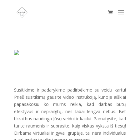
Susitikime ir padarykime padirbėkime su veidu kartu!
Prieš susitikimą gausite video instrukciją, kurioje aiškiai
papasakosiu ko mums reikia, kad darbas būtų
efektyvus ir neprailgtų, nes labai lengva nebus. Bet
tikrai bus naudinga Jūsų veidui ir kaklui. Pamatysite, kad
turite raumenis ir suprasite, kaip viskas vyksta iš tiesų!
Dirbama virtualiai ir gyvai grupėje, tai nėra individualus