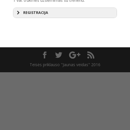
1 val. trukmės užsiėmimas su treneriu.
REGISTRACIJA
* privalomi laukai
Jūsų vardas, pavardė*
Jūsų el. paštas*
Pakartokite savo el. paštą*
Teisės priklauso "Jaunas veidas" 2016
Išsirinkite LIVE užsiėmimo datą*
Turite namuose internetą?*
Manote, kad sveikata tinkama dalyvavimui?*