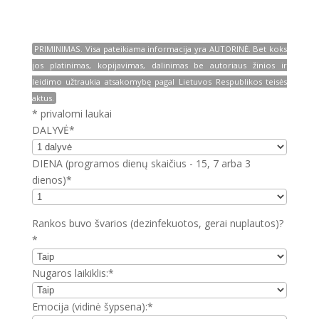
PRIMINIMAS. Visa pateikiama informacija yra AUTORINĖ. Bet koks
jos platinimas, kopijavimas, dalinimas be autoriaus žinios ir
leidimo užtraukia atsakomybę pagal Lietuvos Respublikos teisės
aktus.
* privalomi laukai
DALYVĖ*
DIENA (programos dienų skaičius - 15, 7 arba 3
dienos)*
Rankos buvo švarios (dezinfekuotos, gerai nuplautos)?
*
Nugaros laikiklis:*
Emocija (vidinė šypsena):*