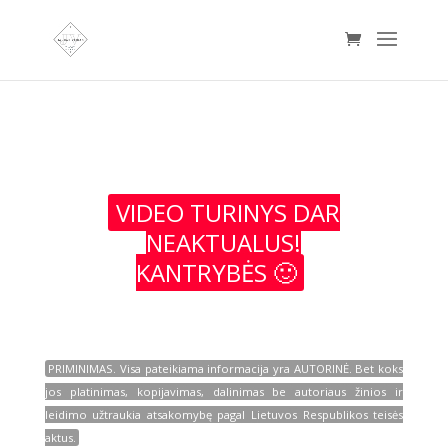
VIDEO TURINYS DAR
NEAKTUALUS!
KANTRYBĖS 🙂
PRIMINIMAS. Visa pateikiama informacija yra AUTORINĖ. Bet koks
jos platinimas, kopijavimas, dalinimas be autoriaus žinios ir
leidimo užtraukia atsakomybę pagal Lietuvos Respublikos teisės
aktus.