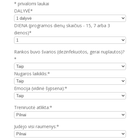
* privalomi laukai
DALYVĖ*
DIENA (programos dienų skaičius - 15, 7 arba 3
dienos)*
Rankos buvo švarios (dezinfekuotos, gerai nuplautos)?
*
Nugaros laikiklis:*
Emocija (vidinė šypsena):*
Treniruotė atlikta:*
Judėjo visi raumenys:*