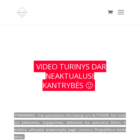
VIDEO TURINYS DAR
NEAKTUALUS!
KANTRYBĖS 🙂
PRIMINIMAS. Visa pateikiama informacija yra AUTORINĖ. Bet koks
jos platinimas, kopijavimas, dalinimas be autoriaus žinios ir
leidimo užtraukia atsakomybę pagal Lietuvos Respublikos teisės
aktus.