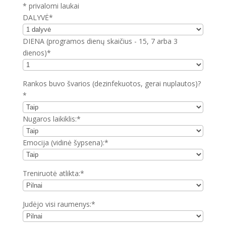
* privalomi laukai
DALYVĖ*
DIENA (programos dienų skaičius - 15, 7 arba 3
dienos)*
Rankos buvo švarios (dezinfekuotos, gerai nuplautos)?
*
Nugaros laikiklis:*
Emocija (vidinė šypsena):*
Treniruotė atlikta:*
Judėjo visi raumenys:*