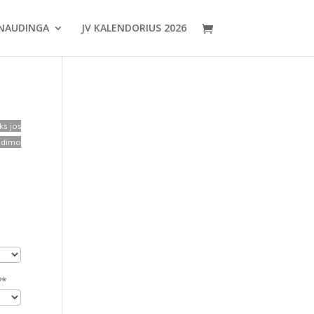
NAUDINGA
JV KALENDORIUS 2026
ks jos
eidimo
.
?*