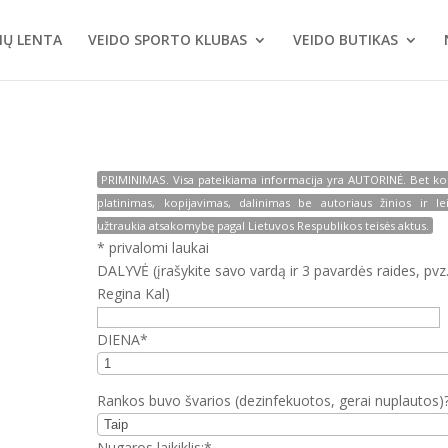
MŲ LENTA
VEIDO SPORTO KLUBAS
VEIDO BUTIKAS
PRIMINIMAS. Visa pateikiama informacija yra AUTORINĖ. Bet ko
platinimas, kopijavimas, dalinimas be autoriaus žinios ir l
užtraukia atsakomybę pagal Lietuvos Respublikos teisės aktus.
* privalomi laukai
DALYVĖ (įrašykite savo vardą ir 3 pavardės raides, pvz
Regina Kal)
DIENA*
Rankos buvo švarios (dezinfekuotos, gerai nuplautos)
Nugaros laikiklis:*